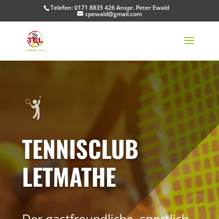
Telefon: 0171 8835 426 Anspr. Peter Ewald
cpewald@gmail.com
TENNISCLUB
LETMATHE
Der gastfreundliche, sportlich